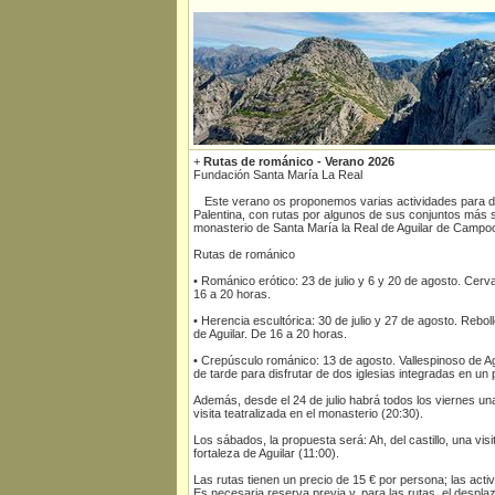
+
Rutas de románico - Verano 2026
Fundación Santa María La Real
Este verano os proponemos varias actividades para d
Palentina, con rutas por algunos de sus conjuntos más si
monasterio de Santa María la Real de Aguilar de Campo
Rutas de románico
• Románico erótico: 23 de julio y 6 y 20 de agosto. Cerva
16 a 20 horas.
• Herencia escultórica: 30 de julio y 27 de agosto. Rebol
de Aguilar. De 16 a 20 horas.
• Crepúsculo románico: 13 de agosto. Vallespinoso de Agu
de tarde para disfrutar de dos iglesias integradas en un
Además, desde el 24 de julio habrá todos los viernes un
visita teatralizada en el monasterio (20:30).
Los sábados, la propuesta será: Ah, del castillo, una visi
fortaleza de Aguilar (11:00).
Las rutas tienen un precio de 15 € por persona; las activ
Es necesaria reserva previa y, para las rutas, el despla