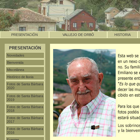
PRESENTACIÓN
VALLEJO DE ORBÓ
HISTORIA
PRESENTACIÓN
Novedades
Bienvenida
Miscelánea
Histórico de lluvia
Fotos de Santa Bárbara
2020
Fotos de Santa Bárbara
2019
Fotos de Santa Bárbara
2018
Fotos de Santa Bárbara
2017
Fotos de Santa Bárbara
2016
Fuentes