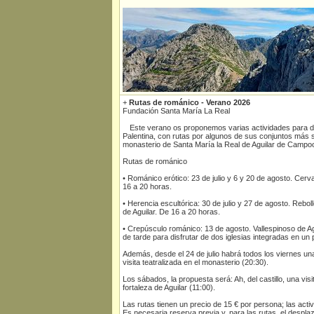
+
Rutas de románico - Verano 2026
Fundación Santa María La Real
Este verano os proponemos varias actividades para d
Palentina, con rutas por algunos de sus conjuntos más si
monasterio de Santa María la Real de Aguilar de Campo
Rutas de románico
• Románico erótico: 23 de julio y 6 y 20 de agosto. Cerva
16 a 20 horas.
• Herencia escultórica: 30 de julio y 27 de agosto. Rebol
de Aguilar. De 16 a 20 horas.
• Crepúsculo románico: 13 de agosto. Vallespinoso de Agu
de tarde para disfrutar de dos iglesias integradas en un
Además, desde el 24 de julio habrá todos los viernes un
visita teatralizada en el monasterio (20:30).
Los sábados, la propuesta será: Ah, del castillo, una visi
fortaleza de Aguilar (11:00).
Las rutas tienen un precio de 15 € por persona; las activ
Es necesaria reserva previa y, para las rutas, el despla