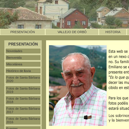
PRESENTACIÓN
VALLEJO DE ORBÓ
HISTORIA
PRESENTACIÓN
Novedades
Bienvenida
Miscelánea
Histórico de lluvia
Fotos de Santa Bárbara
2020
Fotos de Santa Bárbara
2019
Fotos de Santa Bárbara
2018
Fotos de Santa Bárbara
2017
Fotos de Santa Bárbara
2016
Fuentes