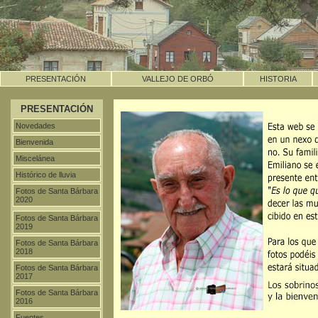
PRESENTACIÓN
VALLEJO DE ORBÓ
HISTORIA
PRESENTACIÓN
Novedades
Bienvenida
Miscelánea
Histórico de lluvia
Fotos de Santa Bárbara
2020
Fotos de Santa Bárbara
2019
Fotos de Santa Bárbara
2018
Fotos de Santa Bárbara
2017
Fotos de Santa Bárbara
2016
Fuentes