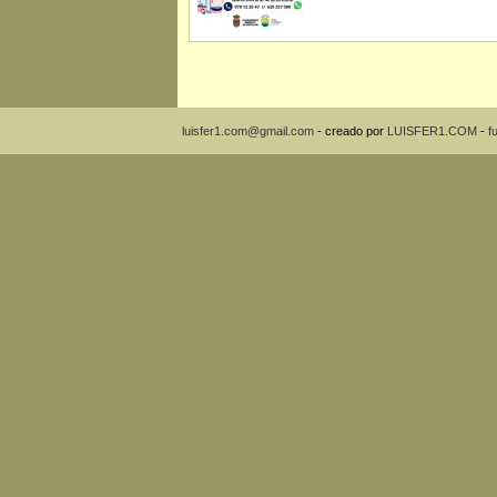
luisfer1.com@gmail.com
- creado por
LUISFER1.COM
-
f