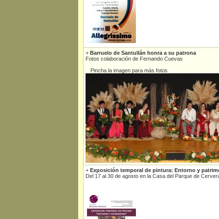
+
Barruelo de Santullán honra a su patrona
Fotos colaboración de Fernando Cuevas
Pincha la imagen para más fotos
+
Exposición temporal de pintura: Entorno y patrim
Del 17 al 30 de agosto en la Casa del Parque de Cerver