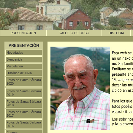
PRESENTACIÓN
VALLEJO DE ORBÓ
HISTORIA
PRESENTACIÓN
Novedades
Bienvenida
Miscelánea
Histórico de lluvia
Fotos de Santa Bárbara
2020
Fotos de Santa Bárbara
2019
Fotos de Santa Bárbara
2018
Fotos de Santa Bárbara
2017
Fotos de Santa Bárbara
2016
Fuentes