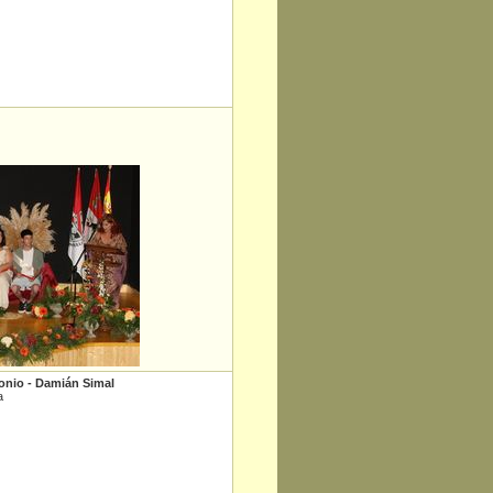
onio - Damián Simal
a