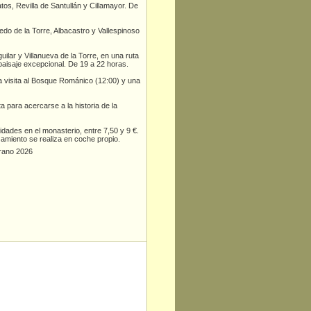
tos, Revilla de Santullán y Cillamayor. De
ledo de la Torre, Albacastro y Vallespinoso
ilar y Villanueva de la Torre, en una ruta
 paisaje excepcional. De 19 a 22 horas.
a visita al Bosque Románico (12:00) y una
ta para acercarse a la historia de la
idades en el monasterio, entre 7,50 y 9 €.
zamiento se realiza en coche propio.
erano 2026