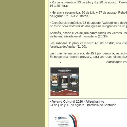
• Románico erótico: 23 de julio y 6 y 20 de agosto. Cerva
16 a 20 horas.
• Herencia escultórica: 30 de julio y 27 de agosto. Rebol
de Aguilar. De 16 a 20 horas.
• Crepúsculo románico: 13 de agosto. Vallespinoso de Agu
de tarde para disfrutar de dos iglesias integradas en un
Además, desde el 24 de julio habrá todos los viernes un
visita teatralizada en el monasterio (20:30).
Los sábados, la propuesta será: Ah, del castillo, una visi
fortaleza de Aguilar (11:00).
Las rutas tienen un precio de 15 € por persona; las activ
Es necesaria reserva previa y, para las rutas, el despla
Actividades v
+
Verano Cultural 2026 - Allegrissimo
24 de julio y 11 de agosto - Barruelo de Santullán