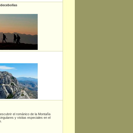
ldecebollas
escubrir el románico de la Montaña
ngulares y visitas especiales en el
o.