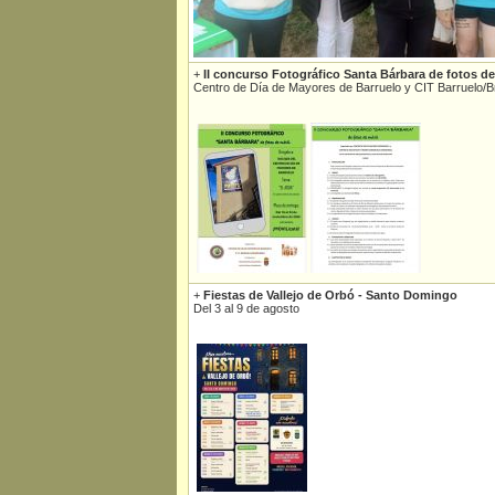
+
II concurso Fotográfico Santa Bárbara de fotos de
Centro de Día de Mayores de Barruelo y CIT Barruelo/
+
Fiestas de Vallejo de Orbó - Santo Domingo
Del 3 al 9 de agosto