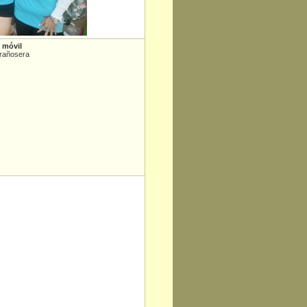
 móvil
Brañosera