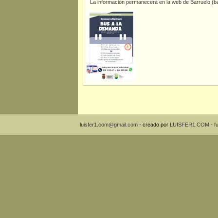
La información permanecerá en la web de Barruelo (ba
luisfer1.com@gmail.com
- creado por
LUISFER1.COM
-
f