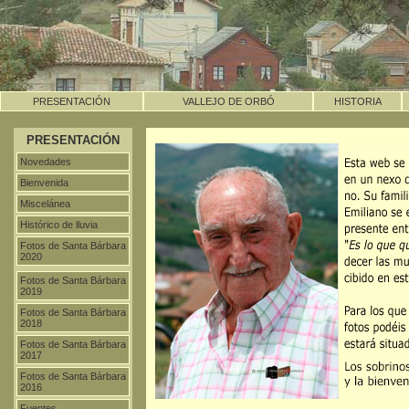
PRESENTACIÓN
VALLEJO DE ORBÓ
HISTORIA
PRESENTACIÓN
Novedades
Bienvenida
Miscelánea
Histórico de lluvia
Fotos de Santa Bárbara
2020
Fotos de Santa Bárbara
2019
Fotos de Santa Bárbara
2018
Fotos de Santa Bárbara
2017
Fotos de Santa Bárbara
2016
Fuentes